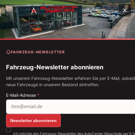
Startseite
Fahrzeugbestand
RSQ3 Sportback 2.5 TFSI
Matrix* B&O* Carbon* 21"
FAHRZEUG-NEWSLETTER
Audi RSQ3 Sportback 2.5 TF
Matrix* B&O* Carbon* 21"
Fahrzeug-Newsletter abonnieren
Mit unserem Fahrzeug-Newsletter erfahren Sie per E-Mail, sobald
Erstzulassung: 05.2020
Kilometerstand: 61.051 km
neue Fahrzeuge in unserem Bestand eintreffen.
Kraftstoff: Benzin
294 kW (400 PS)
Getriebe: Automatik
E-Mail-Adresse
*
Alle Bilder anzeigen: https://img.classistatic.de/a
Newsletter abonnieren
Ich möchte den Fahrzeug-Newsletter des AutoCenter Meschede per E-M