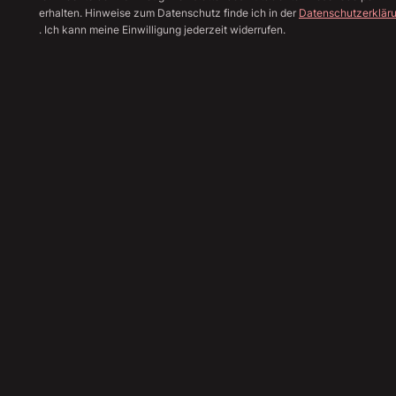
erhalten. Hinweise zum Datenschutz finde ich in der
Datenschutzerklär
. Ich kann meine Einwilligung jederzeit widerrufen.
Alle Bilder anzeige
Sha
51.890
€
Angebot einholen
Finanzierungsrechner
Inzahlungnahme