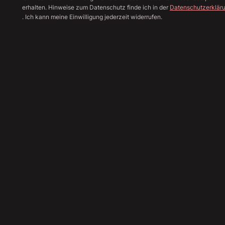
erhalten. Hinweise zum Datenschutz finde ich in der
Datenschutzerklär
. Ich kann meine Einwilligung jederzeit widerrufen.
Alle Bilder anzeige
Sha
74.890
€
(Brutto)
62.933
€
(Netto)
19
%
MwSt.
Angebot einholen