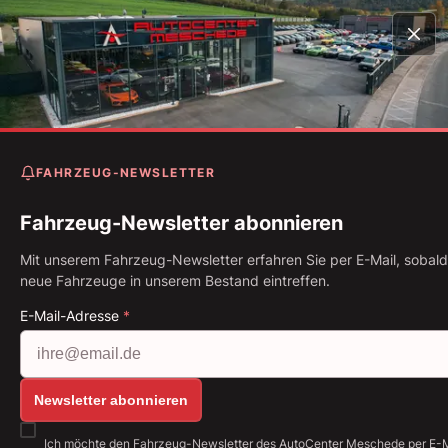
Startseite
Fahrzeugbestand
Range Rover Sport SVR 5.
P575 Pano* Pixel* 22"
FAHRZEUG-NEWSLETTER
Land Rover Range Rover Spo
SVR 5.0 P575 Pano* Pixel* 2
Fahrzeug-Newsletter abonnieren
Mit unserem Fahrzeug-Newsletter erfahren Sie per E-Mail, sobald
Erstzulassung: 10.2020
Kilometerstand: 61.260 km
neue Fahrzeuge in unserem Bestand eintreffen.
Kraftstoff: Benzin
423 kW (575 PS)
Getriebe: Automatik
E-Mail-Adresse
*
Alle Bilder anzeigen: https://img.classistatic.de/a
Newsletter abonnieren
Ich möchte den Fahrzeug-Newsletter des AutoCenter Meschede per E-M