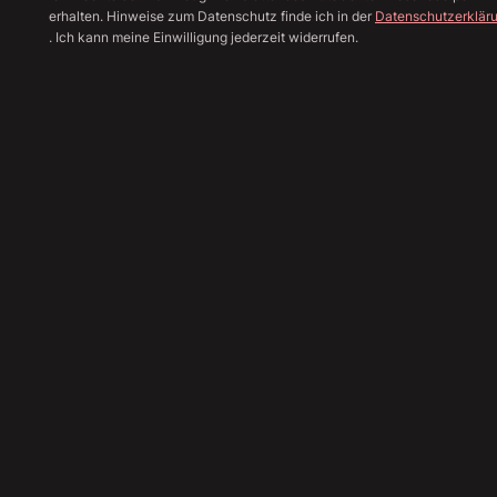
erhalten. Hinweise zum Datenschutz finde ich in der
Datenschutzerklär
. Ich kann meine Einwilligung jederzeit widerrufen.
Alle Bilder anzeige
Sha
129.890
€
(Brutto)
109.151
€
(Netto)
19
%
MwSt.
Angebot einholen