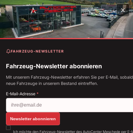
Startseite
Fahrzeugbestand
Mustang Shelby GT500 5.
DCT *Technologie*
FAHRZEUG-NEWSLETTER
Ford Mustang Shelby GT50
5.2 7G-DCT *Technologie*
Fahrzeug-Newsletter abonnieren
Mit unserem Fahrzeug-Newsletter erfahren Sie per E-Mail, sobald
Erstzulassung: 03.2021
Kilometerstand: 13.186 km
neue Fahrzeuge in unserem Bestand eintreffen.
Kraftstoff: Benzin
567 kW (771 PS)
Getriebe: Automatik
E-Mail-Adresse
*
Alle Bilder anzeigen: https://img.classistatic.de/ap
Newsletter abonnieren
Ich möchte den Fahrzeug-Newsletter des AutoCenter Meschede per E-M