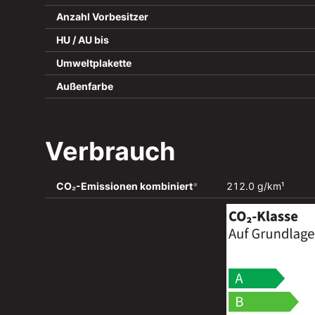
Anzahl Vorbesitzer
HU / AU bis
Umweltplakette
Außenfarbe
Verbrauch
CO₂-Emissionen kombiniert
*
212.0 g/km¹