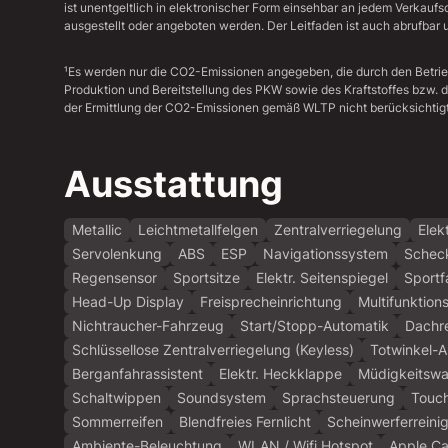
ist unentgeltlich in elektronischer Form einsehbar an jedem Verkauf
ausgestellt oder angeboten werden. Der Leitfaden ist auch abrufbar u
¹Es werden nur die CO2-Emissionen angegeben, die durch den Betri
Produktion und Bereitstellung des PKW sowie des Kraftstoffes bzw. 
der Ermittlung der CO2-Emissionen gemäß WLTP nicht berücksichtigt
Ausstattung
Metallic
Leichtmetallfelgen
Zentralverriegelung
Elek
Servolenkung
ABS
ESP
Navigationssystem
Scheck
Regensensor
Sportsitze
Elektr. Seitenspiegel
Sportf
Head-Up Display
Freisprecheinrichtung
Multifunktion
Nichtraucher-Fahrzeug
Start/Stopp-Automatik
Dachre
Schlüssellose Zentralverriegelung (Keyless)
Totwinkel-A
Berganfahrassistent
Elektr. Heckklappe
Müdigkeitswa
Schaltwippen
Soundsystem
Sprachsteuerung
Touc
Sommerreifen
Blendfreies Fernlicht
Scheinwerferreini
Ambiente-Beleuchtung
WLAN / Wifi Hotspot
Apple Ca