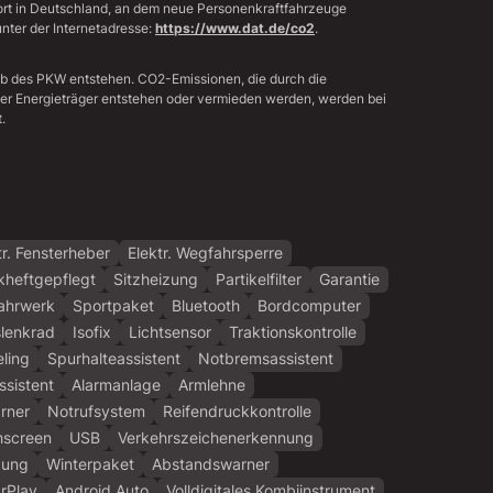
sort in Deutschland, an dem neue Personenkraftfahrzeuge
nter der Internetadresse:
https://www.dat.de/co2
.
eb des PKW entstehen. CO2-Emissionen, die durch die
der Energieträger entstehen oder vermieden werden, werden bei
.
tr. Fensterheber
Elektr. Wegfahrsperre
heftgepflegt
Sitzheizung
Partikelfilter
Garantie
ahrwerk
Sportpaket
Bluetooth
Bordcomputer
slenkrad
Isofix
Lichtsensor
Traktionskontrolle
ling
Spurhalteassistent
Notbremsassistent
ssistent
Alarmanlage
Armlehne
rner
Notrufsystem
Reifendruckkontrolle
hscreen
USB
Verkehrszeichenerkennung
gung
Winterpaket
Abstandswarner
rPlay
Android Auto
Volldigitales Kombiinstrument