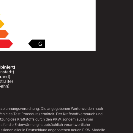
biniert)
nstadt)

rand)

traße)

bahn)
nnzeichnungsverordnung. Die angegebenen Werte wurden nach
icles Test Procedure) ermittelt. Der Kraftstoffverbrauch und
utzung des Kraftstoffs durch den PKW, sondern auch vom
as für die Erderwärmung hauptsächlich verantwortliche
missionen aller in Deutschland angebotenen neuen PKW-Modelle