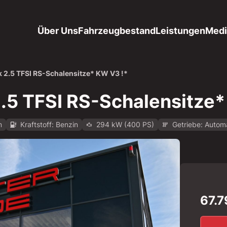
Über Uns
Fahrzeugbestand
Leistungen
Medi
 2.5 TFSI RS-Schalensitze* KW V3 !*
.5 TFSI RS-Schalensitze*
m
Kraftstoff: Benzin
294 kW (400 PS)
Getriebe: Autom
de/api/v1/mo-prod/images/0c/0c30d147-4577-43da-b9b5-61c
67.