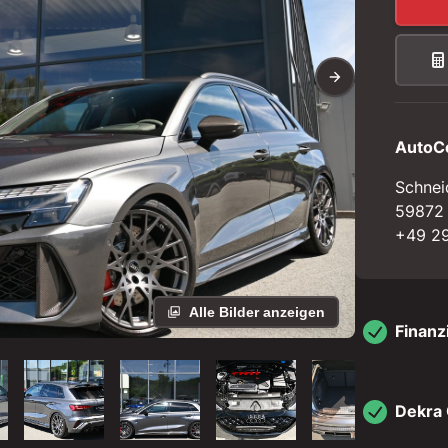
AutoC
Schnei
59872
+49 29
Alle Bilder anzeigen
Finanz
Dekra