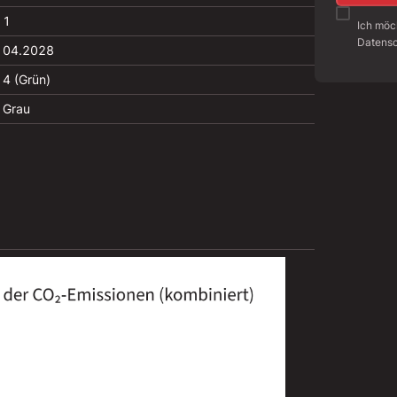
1
Ich möc
Datensc
04.2028
4 (Grün)
Grau