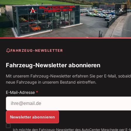
Startseite
Fahrzeugbestand
Gladiator Overland 3.0 CR
4WD *Vollleder*
FAHRZEUG-NEWSLETTER
Jeep Gladiator Overland 3.0
CRD V6 4WD *Vollleder*
Fahrzeug-Newsletter abonnieren
Mit unserem Fahrzeug-Newsletter erfahren Sie per E-Mail, sobald
Erstzulassung: 10.2022
Kilometerstand: 10.874 km
neue Fahrzeuge in unserem Bestand eintreffen.
Kraftstoff: Diesel
194 kW (264 PS)
Getriebe: Automatik
E-Mail-Adresse
*
Alle Bilder anzeigen: https://img.classistatic.de/a
Newsletter abonnieren
Ich möchte den Fahrzeug-Newsletter des AutoCenter Meschede per E-M