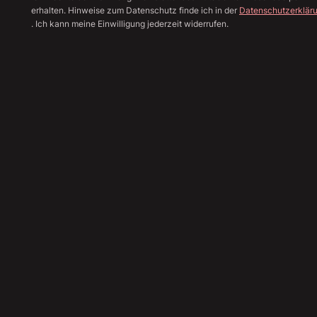
erhalten. Hinweise zum Datenschutz finde ich in der
Datenschutzerklär
. Ich kann meine Einwilligung jederzeit widerrufen.
Alle Bilder anzeige
Sha
56.890
€
Angebot einholen
Finanzierungsrechner
Inzahlungnahme