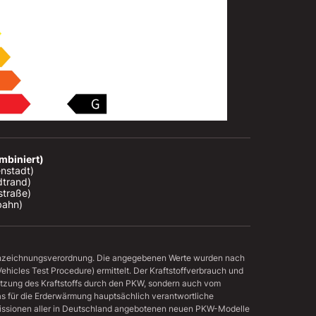
mbiniert)
nstadt)

trand)

traße)

bahn)
nnzeichnungsverordnung. Die angegebenen Werte wurden nach
icles Test Procedure) ermittelt. Der Kraftstoffverbrauch und
utzung des Kraftstoffs durch den PKW, sondern auch vom
as für die Erderwärmung hauptsächlich verantwortliche
missionen aller in Deutschland angebotenen neuen PKW-Modelle