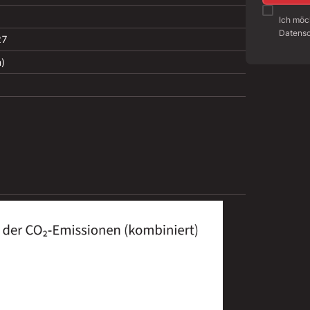
Ich möc
Datensc
27
n)