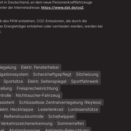
sort in Deutschland, an dem neue Personenkraftfahrzeuge
nter der Internetadresse:
https://www.dat.de/co2
.
eb des PKW entstehen. CO2-Emissionen, die durch die
der Energieträger entstehen oder vermieden werden, werden bei
.
riegelung
Elektr. Fensterheber
igationssystem
Scheckheftgepflegt
Sitzheizung
Sportsitze
Elektr. Seitenspiegel
Sportfahrwerk
tellung
Freisprecheinrichtung
trolle
Nichtraucher-Fahrzeug
sistent
Schlüssellose Zentralverriegelung (Keyless)
lektr. Heckklappe
Lederlenkrad
Lordosenstütze
Reifendruckkontrolle
Schaltwippen
Verkehrszeichenerkennung
Sommerreifen
ket
Abstandswarner
Ambiente-Beleuchtung