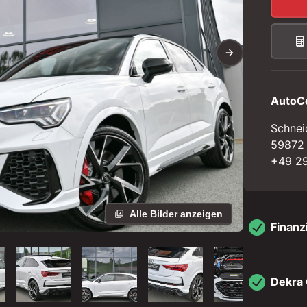
AutoC
Schnei
59872
+49 29
Alle Bilder anzeigen
Finanz
Dekra