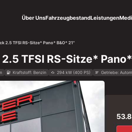
Über Uns
Fahrzeugbestand
Leistungen
Medi
k 2.5 TFSI RS-Sitze* Pano* B&O* 21"
2.5 TFSI RS-Sitze* Pano*
km
Kraftstoff: Benzin
294 kW (400 PS)
Getriebe: Autom
e/api/v1/mo-prod/images/1b/1b771483-87d3-4ff7-9be4-f9c29
53.