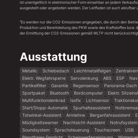
ist unentgeltlich in elektronischer Form einsehbar an jedem Verkauf
ausgestellt oder angeboten werden. Der Leitfaden ist auch abrufbar u
¹Es werden nur die CO2-Emissionen angegeben, die durch den Betri
Produktion und Bereitstellung des PKW sowie des Kraftstoffes bzw. 
der Ermittlung der CO2-Emissionen gemäß WLTP nicht berücksichtigt
Ausstattung
Metallic
Schiebedach
Leichtmetallfelgen
Zentralver
Elektr. Wegfahrsperre
Servolenkung
ABS
ESP
Nav
Partikelfilter
Garantie
Regensensor
Panorama-Dach
Sportpaket
Bluetooth
Bordcomputer
Elektr. Sitzeins
Multifunktionslenkrad
Isofix
Lichtsensor
Traktionskon
Start/Stopp-Automatik
Spurhalteassistent
Notbremsas
Totwinkel-Assistent
Armlehne
Berganfahrassistent
E
Müdigkeitswarner
Nachtsicht-Assistent
Notrufsystem
Soundsystem
Sprachsteuerung
Touchscreen
USB
Blendfreies Fernlicht
Scheinwerferreinigung
Winterpa