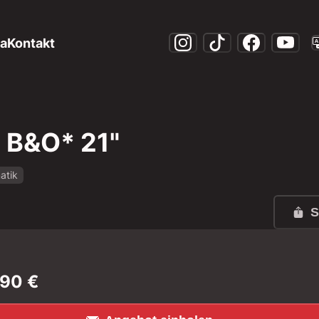
a
Kontakt
 B&O* 21"
atik
0c77fe1?rule=mo-1600.jpg
S
890
€