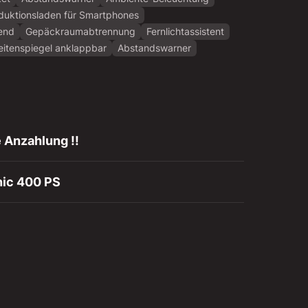
duktionsladen für Smartphones
end
Gepäckraumabtrennung
Fernlichtassistent
Seitenspiegel anklappbar
Abstandswarner
 Anzahlung !!
nic 400 PS