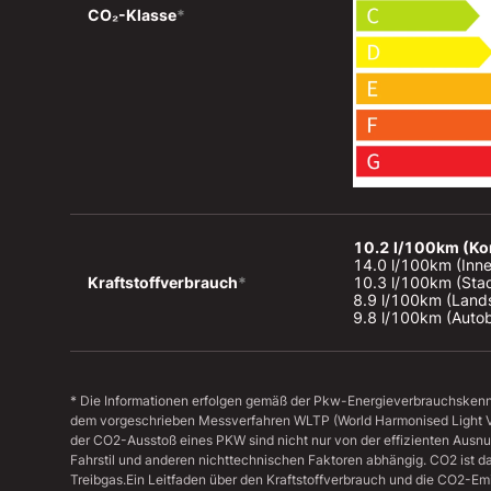
CO₂-Klasse
*
10.2 l/100km (Ko
14.0 l/100km (Inne
Kraftstoffverbrauch
*
10.3 l/100km (Stad
8.9 l/100km (Lands
9.8 l/100km (Auto
* Die Informationen erfolgen gemäß der Pkw-Energieverbrauchske
dem vorgeschrieben Messverfahren WLTP (World Harmonised Light Veh
der CO2-Ausstoß eines PKW sind nicht nur von der effizienten Ausn
Fahrstil und anderen nichttechnischen Faktoren abhängig. CO2 ist d
Treibgas.Ein Leitfaden über den Kraftstoffverbrauch und die CO2-E