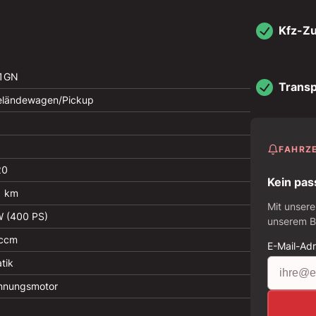
Kfz-Z
1GN
Transp
ländewagen/Pickup
FAHRZ
20
Kein pas
1 km
Mit unsere
 (400 PS)
unserem Be
 ccm
E-Mail-Ad
tik
nnungsmotor