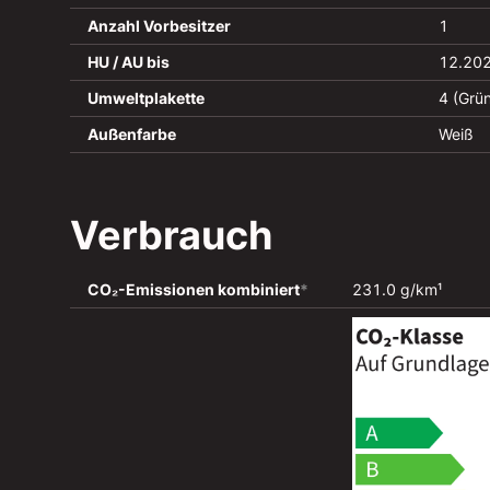
Anzahl Vorbesitzer
1
HU / AU bis
12.20
Umweltplakette
4 (Grü
Außenfarbe
Weiß
Verbrauch
CO₂-Emissionen kombiniert
*
231.0 g/km¹