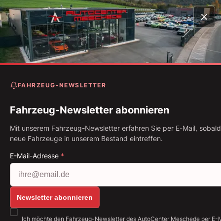
Startseite
Fahrzeugbestand
997 911 Coupe Carrera 4
Schaltgetriebe* 67.993km
FAHRZEUG-NEWSLETTER
Porsche 997 911 Coupe
Carrera 4 Schaltgetriebe*
Fahrzeug-Newsletter abonnieren
67.993km
Mit unserem Fahrzeug-Newsletter erfahren Sie per E-Mail, sobald
neue Fahrzeuge in unserem Bestand eintreffen.
Erstzulassung: 07.2008
Kilometerstand: 67.993 km
E-Mail-Adresse
*
Kraftstoff: Benzin
239 kW (325 PS)
Getriebe: Schaltgetri
Alle Bilder anzeigen: https://img.classistatic.de/a
Newsletter abonnieren
Ich möchte den Fahrzeug-Newsletter des AutoCenter Meschede per E-M