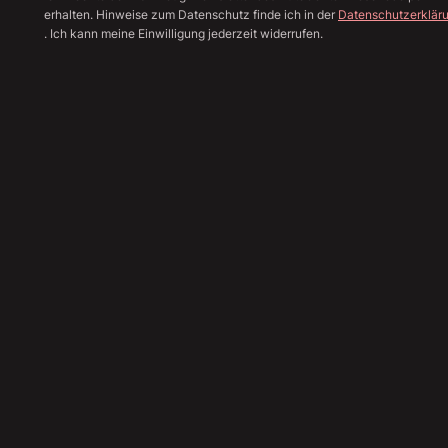
erhalten. Hinweise zum Datenschutz finde ich in der
Datenschutzerklär
. Ich kann meine Einwilligung jederzeit widerrufen.
Alle Bilder anzeige
Sha
68.890
€
Angebot einholen
Finanzierungsrechner