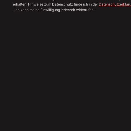
erhalten. Hinweise zum Datenschutz finde ich in der
Datenschutzerklär
. Ich kann meine Einwilligung jederzeit widerrufen.
Alle Bilder anzeige
Sha
46.790
€
Angebot einholen
Finanzierungsrechner
Inzahlungnahme