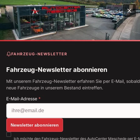
Startseite
Fahrzeugbestand
Z4 M40i M Shadow Live Co
Prof* Head-Up* 19"
FAHRZEUG-NEWSLETTER
BMW Z4 M40i M Shadow Li
Cockpit Prof* Head-Up* 19"
Fahrzeug-Newsletter abonnieren
Mit unserem Fahrzeug-Newsletter erfahren Sie per E-Mail, sobald
Erstzulassung: 05.2020
Kilometerstand: 48.776 km
neue Fahrzeuge in unserem Bestand eintreffen.
Kraftstoff: Benzin
250 kW (340 PS)
Getriebe: Automatik
E-Mail-Adresse
*
Alle Bilder anzeigen: https://img.classistatic.de/ap
Newsletter abonnieren
Ich möchte den Fahrzeug-Newsletter des AutoCenter Meschede per E-M