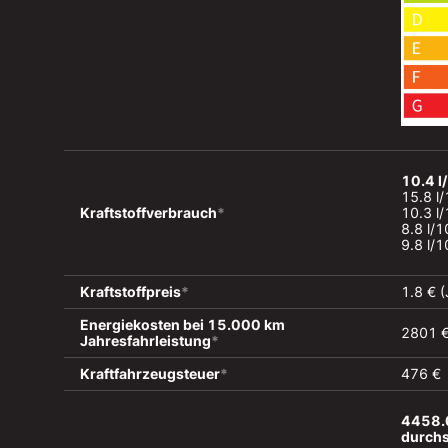
10.4 l
15.8 l/
Kraftstoffverbrauch
*
10.3 l
8.8 l/
9.8 l/
Kraftstoffpreis
*
1.8 € 
Energiekosten bei 15.000 km 
2801 
Jahresfahrleistung
*
Kraftfahrzeugsteuer
*
476 €
4458.0
durchs