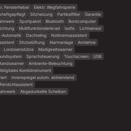
tr. Fensterheber
Elektr. Wegfahrsperre
heftgepflegt
Sitzheizung
Partikelfilter
Garantie
ahrwerk
Sportpaket
Bluetooth
Bordcomputer
richtung
Multifunktionslenkrad
Isofix
Lichtsensor
p-Automatik
Dachreling
Notbremsassistent
ssistent
Sitzbelüftung
Alarmanlage
Armlehne
Lordosenstütze
Müdigkeitswarner
oundsystem
Sprachsteuerung
Touchscreen
USB
tandswarner
Ambiente-Beleuchtung
lldigitales Kombiinstrument
iert
Innenspiegel autom. abblendend
Fernlichtassistent
Fahrwerk
Abgedunkelte Scheiben