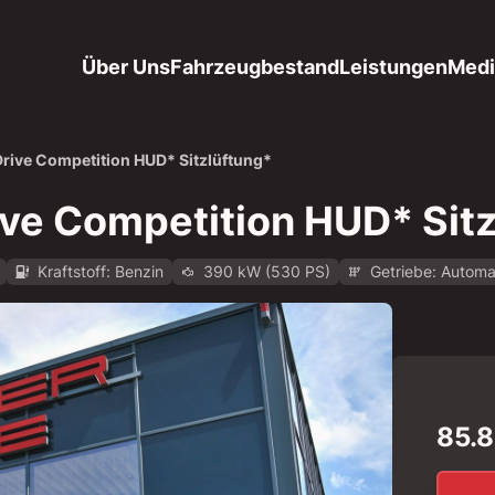
Über Uns
Fahrzeugbestand
Leistungen
Medi
rive Competition HUD* Sitzlüftung*
ve Competition HUD* Sitz
Kraftstoff: Benzin
390 kW (530 PS)
Getriebe: Automa
de/api/v1/mo-prod/images/00/001a057d-ca7a-4ee0-8b41-a7ca
85.