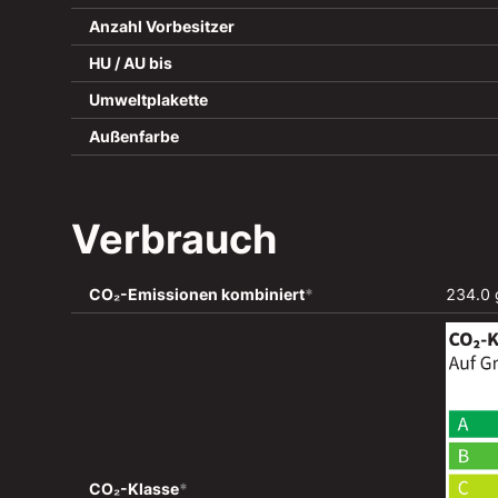
Anzahl Vorbesitzer
HU / AU bis
Umweltplakette
Außenfarbe
Verbrauch
CO₂-Emissionen kombiniert
*
234.0 
CO₂-Klasse
*