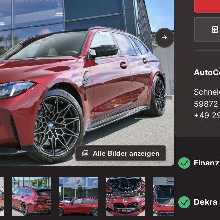
AutoC
Schnei
59872
+49 29
Alle Bilder anzeigen
Finanz
Dekra