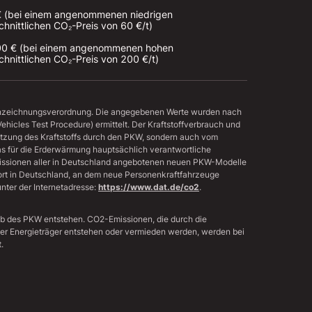
 (bei einem angenommenen niedrigen 
hnittlichen CO₂-Preis von 60 €/t)

0 € (bei einem angenommenen hohen 
hnittlichen CO₂-Preis von 200 €/t)
nnzeichnungsverordnung. Die angegebenen Werte wurden nach
icles Test Procedure) ermittelt. Der Kraftstoffverbrauch und
utzung des Kraftstoffs durch den PKW, sondern auch vom
as für die Erderwärmung hauptsächlich verantwortliche
missionen aller in Deutschland angebotenen neuen PKW-Modelle
sort in Deutschland, an dem neue Personenkraftfahrzeuge
nter der Internetadresse:
https://www.dat.de/co2
.
eb des PKW entstehen. CO2-Emissionen, die durch die
der Energieträger entstehen oder vermieden werden, werden bei
.