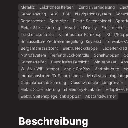
Metallic
Leichtmetallfelgen
Zentralverriegelung
Elek
Servolenkung
ABS
ESP
Navigationssystem
Scheck
Regensensor
Sportsitze
Elektr. Seitenspiegel
Sportf
Elektr. Sitzeinstellung
Head-Up Display
Freisprechein
Traktionskontrolle
Nichtraucher-Fahrzeug
Start/Stop
Schlüssellose Zentralverriegelung (Keyless)
Totwinkel-A
Berganfahrassistent
Elektr. Heckklappe
Lederlenkrad
Notrufsystem
Reifendruckkontrolle
Schaltwippen
S
Sommerreifen
Blendfreies Fernlicht
Winterpaket
Abs
WLAN / Wifi Hotspot
Apple CarPlay
Android Auto
Vo
Induktionsladen für Smartphones
Musikstreaming integr
Gepäckraumabtrennung
Geschwindigkeitsbegrenzer
Elektr. Sitzeinstellung mit Memory-Funktion
Adaptives 
Elektr. Seitenspiegel anklappbar
Abstandswarner
Beschreibung