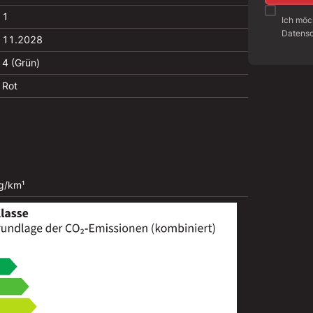
1
Ich möc
Datensc
11.2028
4 (Grün)
Rot
g/km¹