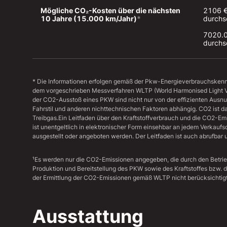
Mögliche CO₂-Kosten über die nächsten 
2106 €
10 Jahre (15.000 km/Jahr)
*
durchsc
7020.0
durchsc
* Die Informationen erfolgen gemäß der Pkw-Energieverbrauchske
dem vorgeschrieben Messverfahren WLTP (World Harmonised Light Veh
der CO2-Ausstoß eines PKW sind nicht nur von der effizienten Ausn
Fahrstil und anderen nichttechnischen Faktoren abhängig. CO2 ist d
Treibgas.Ein Leitfaden über den Kraftstoffverbrauch und die CO2-E
ist unentgeltlich in elektronischer Form einsehbar an jedem Verkauf
ausgestellt oder angeboten werden. Der Leitfaden ist auch abrufbar u
¹Es werden nur die CO2-Emissionen angegeben, die durch den Betri
Produktion und Bereitstellung des PKW sowie des Kraftstoffes bzw. 
der Ermittlung der CO2-Emissionen gemäß WLTP nicht berücksichtigt
Ausstattung