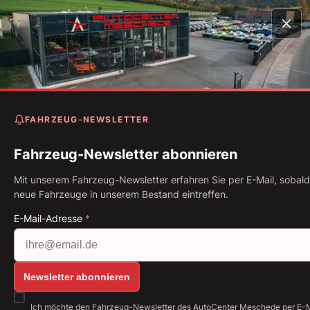
Startseite
Fahrzeugbestand
GLC 63 AMG S Coupe 4Ma
designo* Luft* Keramik
FAHRZEUG-NEWSLETTER
Mercedes-Benz GLC 63 AM
S Coupe 4Matic designo*
Fahrzeug-Newsletter abonnieren
Luft* Keramik
Mit unserem Fahrzeug-Newsletter erfahren Sie per E-Mail, sobald
neue Fahrzeuge in unserem Bestand eintreffen.
Erstzulassung: 11.2018
Kilometerstand: 58.842 km
E-Mail-Adresse
*
Kraftstoff: Benzin
375 kW (510 PS)
Getriebe: Automatik
Alle Bilder anzeigen: https://img.classistatic.de/a
Newsletter abonnieren
Ich möchte den Fahrzeug-Newsletter des AutoCenter Meschede per E-M