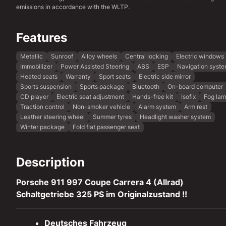
emissions in accordance with the WLTP.
Features
Metallic
Sunroof
Alloy wheels
Central locking
Electric windows
Immobilizer
Power Assisted Steering
ABS
ESP
Navigation syst
Heated seats
Warranty
Sport seats
Electric side mirror
Sports suspension
Sports package
Bluetooth
On-board computer
CD player
Electric seat adjustment
Hands-free kit
Isofix
Fog la
Traction control
Non-smoker vehicle
Alarm system
Arm rest
Leather steering wheel
Summer tyres
Headlight washer system
Winter package
Fold flat passenger seat
Description
Porsche 911 997 Coupe Carrera 4 (Allrad)
Schaltgetriebe 325 PS im Originalzustand !!
Deutsches Fahrzeug