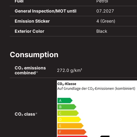
Fuel
Petrol
General Inspection/MOT until
07.2027
Emission Sticker
4 (Green)
Exterior Color
Black
Consumption
CO₂ emissions 
272.0 g/km¹
combined
*
CO₂ class
*