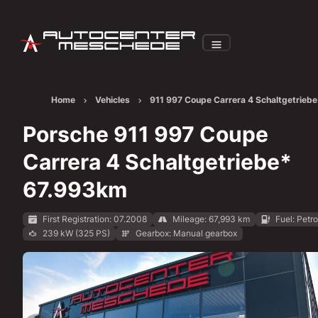
Home
Vehicles
911 997 Coupe Carrera 4 Schaltgetriebe
67.993km
Porsche 911 997 Coupe
Carrera 4 Schaltgetriebe*
67.993km
First Registration: 07.2008
Mileage: 67,993 km
Fuel: Petro
239 kW (325 PS)
Gearbox: Manual gearbox
Show all images: https://img.classistatic.de/api/v