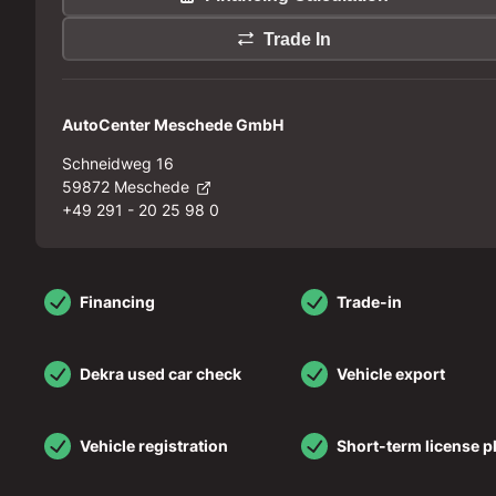
Trade In
AutoCenter Meschede GmbH
Schneidweg 16
59872 Meschede
+49 291 - 20 25 98 0
Financing
Trade-in
Dekra used car check
Vehicle export
Vehicle registration
Short-term license p