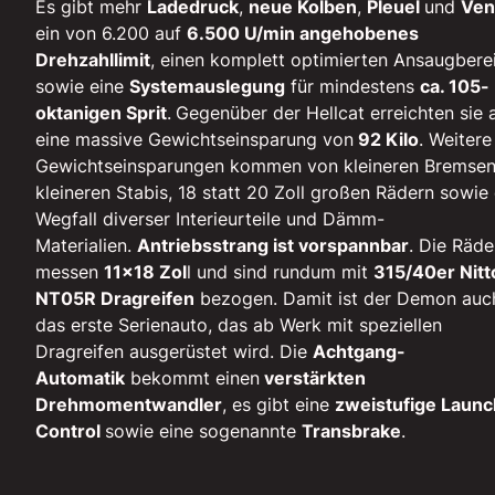
Es gibt mehr
Ladedruck
,
neue Kolben
,
Pleuel
und
Ven
ein von 6.200 auf
6.500 U/min angehobenes
Drehzahllimit
, einen komplett optimierten Ansaugbere
sowie eine
Systemauslegung
für mindestens
ca. 105-
oktanigen Sprit
.
Gegenüber der Hellcat erreichten sie 
eine massive Gewichtseinsparung von
92 Kilo
. Weitere
Gewichtseinsparungen kommen von kleineren Bremsen
kleineren Stabis, 18 statt 20 Zoll großen Rädern sowi
Wegfall diverser Interieurteile und Dämm-
Materialien.
Antriebsstrang ist vorspannbar
. Die Räde
messen
11x18 Zol
l und sind rundum mit
315/40er Nitt
NT05R Dragreifen
bezogen. Damit ist der Demon auc
das erste Serienauto, das ab Werk mit speziellen
Dragreifen ausgerüstet wird. Die
Achtgang-
Automatik
bekommt einen
verstärkten
Drehmomentwandler
, es gibt eine
zweistufige Launc
Control
sowie eine sogenannte
Transbrake
.