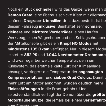
Noch ein Stück
schneller
wird das Ganze, wenn man d
Demon Crate
, eine überaus schicke Kiste mit allerhan
schönen
Dragrace-Utensilien
drin, dazubestellt. Ist be
diesem Fahrzeug
inklusive
! Beinhaltet sehr
schmale
,
kleinere
und
leichtere Vorderräder
, einen Haufen
Werkzeug, einen Wagenheber und ein Schlagschrauber.
der Mittelkonsole gibt es ein
Knopf HO Modus
mit
mindestens 105 Oktan
verfügbar. Nur in diesem Modu
leistet er
852 PS
und
1.044 Newtonmeter Drehmome
Und zwar egal bei welcher Temperatur, denn ein
Kühlsystem, das erstmals kalte Luft der Klimaanlage
absaugt, verringert die Temperatur der
angesaugten
Kompressorluft
um rund
sieben Grad Celcius
. Damit 
mehr Luft am Motor ankommt, wurden deutlich
mehr
Einlassöffnungen
in die Front gebohrt. Und
selbstverständlich verfügt der Demon über die
größte
Motorhaubenhutze
, die jemals bei einem
Serienfahrz
zum Einsatz kam.