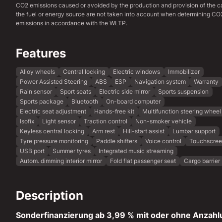
CO2 emissions caused or avoided by the production and provision of the c
the fuel or energy source are not taken into account when determining CO
emissions in accordance with the WLTP.
Features
Alloy wheels
Central locking
Electric windows
Immobilizer
Power Assisted Steering
ABS
ESP
Navigation system
Warranty
Rain sensor
Sport seats
Electric side mirror
Sports suspension
Sports package
Bluetooth
On-board computer
Electric seat adjustment
Hands-free kit
Multifunction steering wheel
Isofix
Light sensor
Traction control
Non-smoker vehicle
Keyless central locking
Arm rest
Hill-start assist
Lumbar support
Tyre pressure monitoring
Paddle shifters
Voice control
Touchscre
USB port
Summer tyres
Integrated music streaming
Autom. dimming interior mirror
Fold flat passenger seat
Cargo barrier
Description
Sonderfinanzierung ab 3,99 % mit oder ohne Anzahl