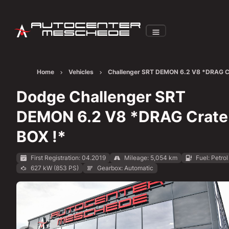
Home
Vehicles
Challenger SRT DEMON 6.2 V8 *DRAG C
BOX !*
Dodge Challenger SRT
DEMON 6.2 V8 *DRAG Crate
BOX !*
First Registration: 04.2019
Mileage: 5,054 km
Fuel: Petrol
627 kW (853 PS)
Gearbox: Automatic
Show all images: https://img.classistatic.de/api/v