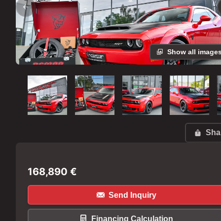
Show all image
Sha
168,890
€
Send Inquiry
Financing Calculation