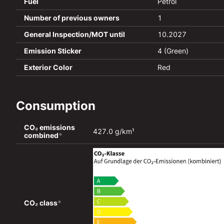
Fuel
Petrol
Number of previous owners
1
General Inspection/MOT until
10.2027
Emission Sticker
4 (Green)
Exterior Color
Red
Consumption
CO₂ emissions 
427.0 g/km¹
combined
*
CO₂ class
*