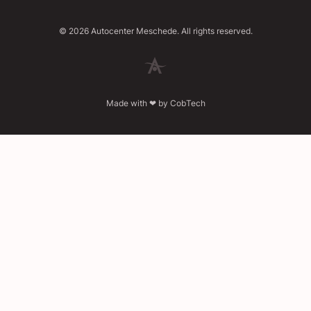
©
2026
Autocenter Meschede. All rights reserved.
Made with ❤ by
CobTech