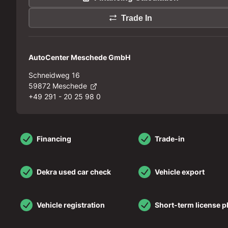
Trade In
AutoCenter Meschede GmbH
Schneidweg 16
59872 Meschede
+49 291 - 20 25 98 0
Financing
Trade-in
Dekra used car check
Vehicle export
Vehicle registration
Short-term license p