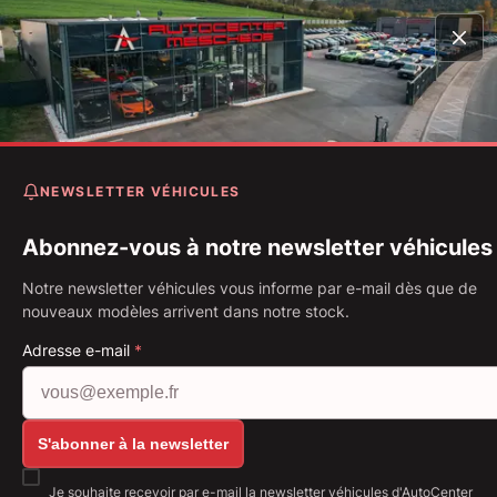
Accueil
Véhicules
Tourneo Connect 1.5 EcoBlue Aut. Tit
*Pano*
NEWSLETTER VÉHICULES
Ford Tourneo Connect 1.5
EcoBlue Aut. Titanium *Pan
Abonnez-vous à notre newsletter véhicules
Notre newsletter véhicules vous informe par e-mail dès que de
Première immatriculation: 10.2022
Kilométrage: 83 247 km
nouveaux modèles arrivent dans notre stock.
Carburant: Diesel
88 kW (120 PS)
Boîte de vitesse: Boîte automatique
Adresse e-mail
*
Afficher toutes les images: https://img.classistati
S'abonner à la newsletter
Je souhaite recevoir par e-mail la newsletter véhicules d'AutoCenter