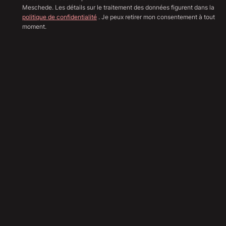
Meschede. Les détails sur le traitement des données figurent dans la
politique de confidentialité
. Je peux retirer mon consentement à tout
moment.
Afficher toutes les image
Sha
23 890
€
(Brutto)
20 076
€
(Netto)
19
%
TVA