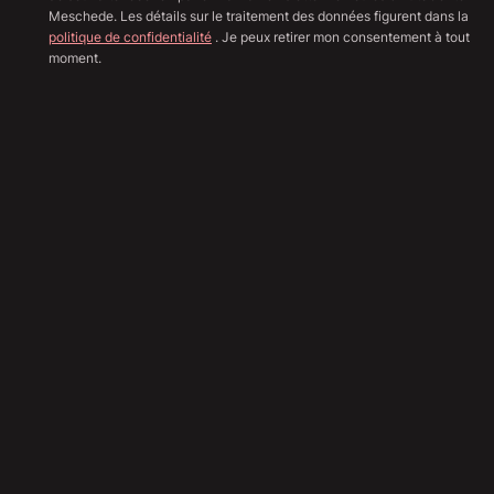
Meschede. Les détails sur le traitement des données figurent dans la
politique de confidentialité
. Je peux retirer mon consentement à tout
moment.
Afficher toutes les image
Sha
74 890
€
(Brutto)
62 933
€
(Netto)
19
%
TVA