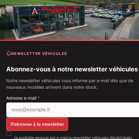
Accueil
Véhicules
Range Rover Sport SVR 5.0 P575 Pan
Pixel* 22"
NEWSLETTER VÉHICULES
Land Rover Range Rover Spo
SVR 5.0 P575 Pano* Pixel* 2
Abonnez-vous à notre newsletter véhicules
Notre newsletter véhicules vous informe par e-mail dès que de
Première immatriculation: 10.2020
Kilométrage: 61 260 km
nouveaux modèles arrivent dans notre stock.
Carburant: Essence
423 kW (575 PS)
Boîte de vitesse: Boîte automatique
Adresse e-mail
*
Afficher toutes les images: https://img.classistati
S'abonner à la newsletter
Je souhaite recevoir par e-mail la newsletter véhicules d'AutoCenter