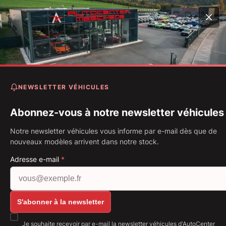
Accueil
Véhicules
Wrangler Rubicon 392 6.4 HEMI *Fina
Edition !*
NEWSLETTER VÉHICULES
Jeep Wrangler Rubicon 392
6.4 HEMI *Final Edition !*
Abonnez-vous à notre newsletter véhicules
Notre newsletter véhicules vous informe par e-mail dès que de
Première immatriculation: 12.2024
Kilométrage: 15 978 km
nouveaux modèles arrivent dans notre stock.
Carburant: Essence
350 kW (476 PS)
Boîte de vitesse: Boîte automatique
Adresse e-mail
*
Afficher toutes les images: https://img.classistati
S'abonner à la newsletter
Je souhaite recevoir par e-mail la newsletter véhicules d'AutoCenter