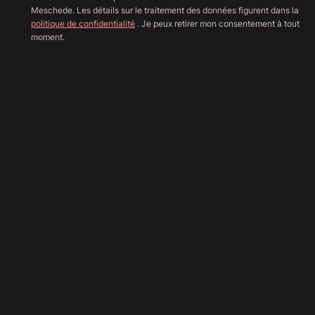
Meschede. Les détails sur le traitement des données figurent dans la
politique de confidentialité
. Je peux retirer mon consentement à tout
moment.
Afficher toutes les image
Sha
128 890
€
(Brutto)
108 311
€
(Netto)
19
%
TVA