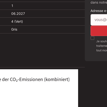
dans notre
1
Adresse e
06.2027
4 (Vert)
Gris
Je souha
traitem
tout mo