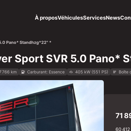
À propos
Véhicules
Services
News
Con
5.0 Pano* Standhzg*22" *
er Sport SVR 5.0 Pano* 
27 766 km
Carburant: Essence
405 kW (551 PS)
Boîte 
tatic.de/api/v1/mo-prod/images/96/96f13fd2-3751-4655-99
71 8
60 412