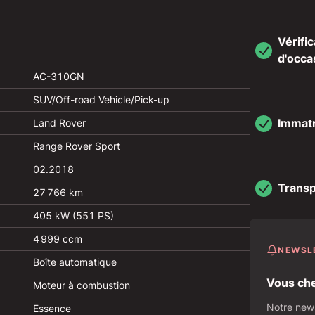
Vérifi
d'occa
AC-310GN
SUV/Off-road Vehicle/Pick-up
Immatr
Land Rover
Range Rover Sport
02.2018
Transp
27 766 km
405 kW (551 PS)
4 999 ccm
NEWSL
Boîte automatique
Vous che
Moteur à combustion
Notre news
Essence