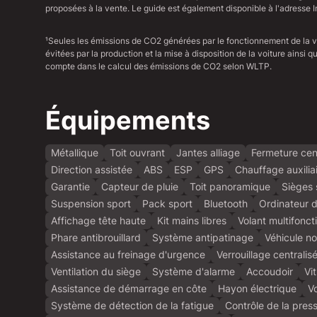
proposées à la vente. Le guide est également disponible à l'adresse I
¹Seules les émissions de CO2 générées par le fonctionnement de la 
évitées par la production et la mise à disposition de la voiture ainsi
compte dans le calcul des émissions de CO2 selon WLTP.
Équipements
Métallique
Toit ouvrant
Jantes alliage
Fermeture cen
Direction assistée
ABS
ESP
GPS
Chauffage auxilia
Garantie
Capteur de pluie
Toit panoramique
Sièges 
Suspension sport
Pack sport
Bluetooth
Ordinateur 
Affichage tête haute
Kit mains libres
Volant multifonct
Phare antibrouillard
Système antipatinage
Véhicule n
Assistance au freinage d'urgence
Verrouillage centralis
Ventilation du siège
Système d'alarme
Accoudoir
Vi
Assistance de démarrage en côte
Hayon électrique
Vo
Système de détection de la fatigue
Contrôle de la pres