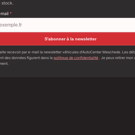
 stock.
-mail
*
S'abonner à la newsletter
ite recevoir par e-mail la newsletter véhicules d'AutoCenter Meschede. Les détai
ent des données figurent dans la
politique de confidentialité
. Je peux retirer mo
ment.