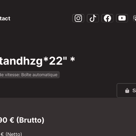
tact
Standhzg*22" *
de vitesse: Boîte automatique
99-1662bd09bd03?rule=mo-1600.jpg
S
90
€
(Brutto)
€
(Netto)