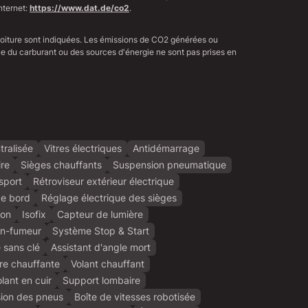
nternet:
https://www.dat.de/co2
.
voiture sont indiquées. Les émissions de CO2 générées ou
 que du carburant ou des sources d'énergie ne sont pas prises en
tralisée
Vitres électriques
Antidémarrage
ire
Sièges chauffants
Suspension pneumatique
sport
Rétroviseur extérieur électrique
de bord
Réglage électrique des sièges
ion
Isofix
Capteur de lumière
on-fumeur
Système Stop & Start
é sans clé
Assistant d'angle mort
tre chauffante
Volant chauffant
lant en cuir
Support lombaire
sion des pneus
Boîte de vitesses robotisée