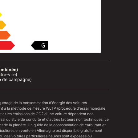
ombinée)
e-ville)

te de campagne)
iquetage de la consommation d'énergie des voitures
ent à la méthode de mesure WLTP (procédure d'essai mondiale
t et les émissions de CO2 d'une voiture dépendent non
aussi du style de conduite et d'autres facteurs non techniques. Le
nt de la planète. Un guide de la consommation de carburant et
culières en vente en Allemagne est disponible gratuitement
où des voitures particulières neuves sont exposées ou