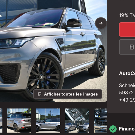
19
%
T
AutoC
Schnei
59872
Afficher toutes les images
+49 29
Finan