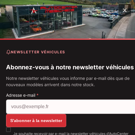
Accueil
Véhicules
997 911 Coupe Carrera 4 Schaltgetri
67.993km
NEWSLETTER VÉHICULES
Porsche 997 911 Coupe
Carrera 4 Schaltgetriebe*
Abonnez-vous à notre newsletter véhicules
67.993km
Notre newsletter véhicules vous informe par e-mail dès que de
nouveaux modèles arrivent dans notre stock.
Première immatriculation: 07.2008
Kilométrage: 67 993 km
Adresse e-mail
*
Carburant: Essence
239 kW (325 PS)
Boîte de vitesse: Boîte manuelle
Afficher toutes les images: https://img.classistati
S'abonner à la newsletter
Je souhaite recevoir par e-mail la newsletter véhicules d'AutoCenter