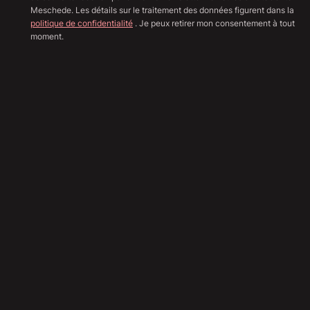
Meschede. Les détails sur le traitement des données figurent dans la
politique de confidentialité
. Je peux retirer mon consentement à tout
moment.
Afficher toutes les image
Sha
68 890
€
Envoyer une demande