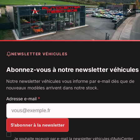
Accueil
Véhicules
Z4 M40i M Shadow Live Cockpit Prof
Head-Up* 19"
NEWSLETTER VÉHICULES
BMW Z4 M40i M Shadow Li
Cockpit Prof* Head-Up* 19"
Abonnez-vous à notre newsletter véhicules
Notre newsletter véhicules vous informe par e-mail dès que de
Première immatriculation: 05.2020
Kilométrage: 48 776 km
nouveaux modèles arrivent dans notre stock.
Carburant: Essence
250 kW (340 PS)
Boîte de vitesse: Boîte automatique
Adresse e-mail
*
Afficher toutes les images: https://img.classistati
S'abonner à la newsletter
Je souhaite recevoir par e-mail la newsletter véhicules d'AutoCenter