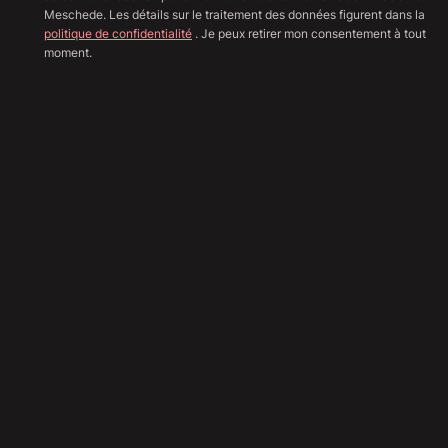
Meschede. Les détails sur le traitement des données figurent dans la
politique de confidentialité
. Je peux retirer mon consentement à tout
moment.
Afficher toutes les image
Sha
46 790
€
Envoyer une demande
Calcul du financement