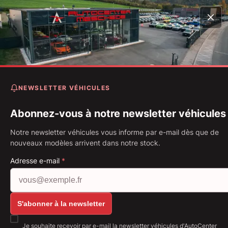
Accueil
Véhicules
RS3 Limousine 2.5 TFSI Schalensitze
Carbon Ext*
NEWSLETTER VÉHICULES
Audi RS3 Limousine 2.5 TFS
Schalensitze* Carbon Ext*
Abonnez-vous à notre newsletter véhicules
Notre newsletter véhicules vous informe par e-mail dès que de
Première immatriculation: 12.2024
Kilométrage: 25 187 km
nouveaux modèles arrivent dans notre stock.
Carburant: Essence
294 kW (400 PS)
Boîte de vitesse: Boîte automatique
Adresse e-mail
*
Afficher toutes les images: https://img.classistati
S'abonner à la newsletter
Je souhaite recevoir par e-mail la newsletter véhicules d'AutoCenter