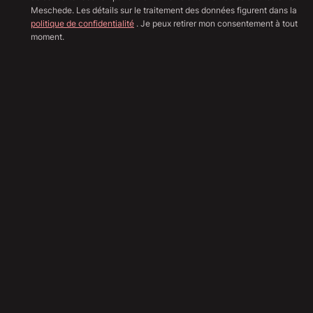
Meschede. Les détails sur le traitement des données figurent dans la
politique de confidentialité
. Je peux retirer mon consentement à tout
moment.
Afficher toutes les image
Sha
63 890
€
Envoyer une demande
Calcul du financement