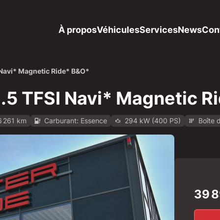
À propos
Véhicules
Services
News
Con
 Navi* Magnetic Ride* B&O*
.5 TFSI Navi* Magnetic R
6 261 km
Carburant: Essence
294 kW (400 PS)
Boîte 
tatic.de/api/v1/mo-prod/images/37/37260768-7af3-42af-9a6
39 