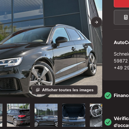
AutoC
Schnei
59872
+49 29
Afficher toutes les images
Finan
Vérifi
d'occa