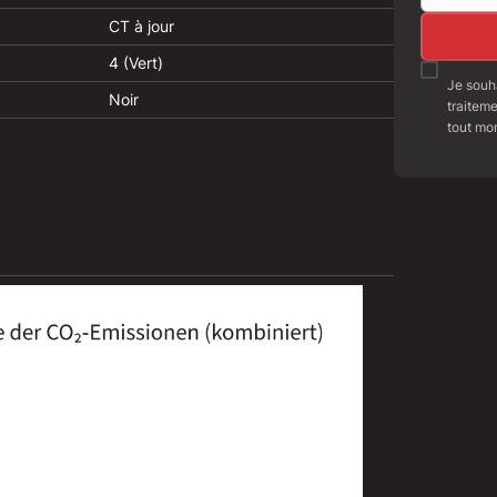
CT à jour
4 (Vert)
Je souha
Noir
traitem
tout mo