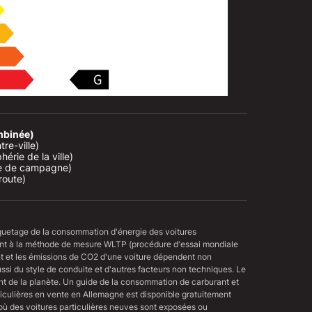
mbinée)
e-ville)

érie de la ville)

e de campagne)

route)
iquetage de la consommation d'énergie des voitures
ent à la méthode de mesure WLTP (procédure d'essai mondiale
t et les émissions de CO2 d'une voiture dépendent non
aussi du style de conduite et d'autres facteurs non techniques. Le
nt de la planète. Un guide de la consommation de carburant et
culières en vente en Allemagne est disponible gratuitement
où des voitures particulières neuves sont exposées ou