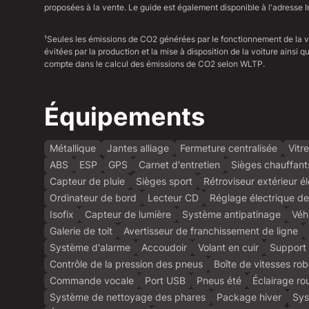
proposées à la vente. Le guide est également disponible à l'adresse I
¹Seules les émissions de CO2 générées par le fonctionnement de la 
évitées par la production et la mise à disposition de la voiture ainsi
compte dans le calcul des émissions de CO2 selon WLTP.
Équipements
Métallique
Jantes alliage
Fermeture centralisée
Vitr
ABS
ESP
GPS
Carnet d'entretien
Sièges chauffant
Capteur de pluie
Sièges sport
Rétroviseur extérieur é
Ordinateur de bord
Lecteur CD
Réglage électrique de
Isofix
Capteur de lumière
Système antipatinage
Véh
Galerie de toit
Avertisseur de franchissement de ligne
Système d'alarme
Accoudoir
Volant en cuir
Support 
Contrôle de la pression des pneus
Boîte de vitesses rob
Commande vocale
Port USB
Pneus été
Éclairage ro
Système de nettoyage des phares
Package hiver
Sys