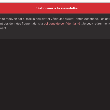
S'abonner à la newsletter
ite recevoir par e-mail la newsletter véhicules d'AutoCenter Meschede. Les détai
ent des données figurent dans la
politique de confidentialité
. Je peux retirer mo
ment.