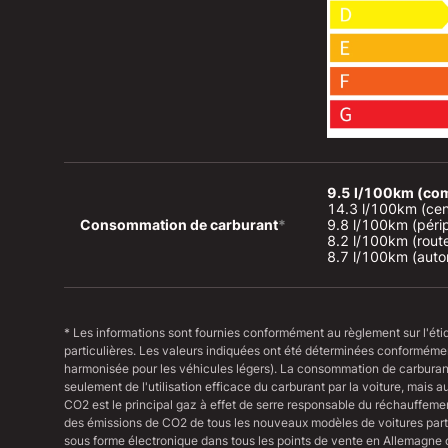
9.5 l/100km (co
14.3 l/100km (centr
Consommation de carburant
*
9.8 l/100km (périph
8.2 l/100km (rout
8.7 l/100km (auto
* Les informations sont fournies conformément au règlement sur l'ét
particulières. Les valeurs indiquées ont été déterminées conformém
harmonisée pour les véhicules légers). La consommation de carburan
seulement de l'utilisation efficace du carburant par la voiture, mais 
CO2 est le principal gaz à effet de serre responsable du réchauffeme
des émissions de CO2 de tous les nouveaux modèles de voitures parti
sous forme électronique dans tous les points de vente en Allemagne 