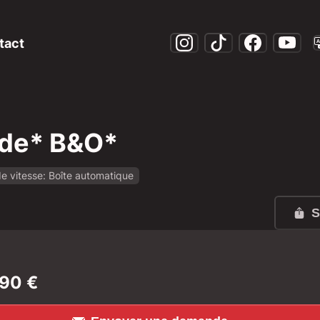
tact
ide* B&O*
de vitesse: Boîte automatique
6-f1fb68a54f6d?rule=mo-1600.jpg
S
890
€