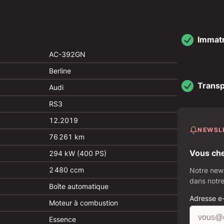
Immatr
AC-392GN
Berline
Transp
Audi
RS3
12.2019
NEWSL
76 261 km
Vous che
294 kW (400 PS)
2 480 ccm
Notre news
dans notre
Boîte automatique
Adresse e
Moteur à combustion
Essence